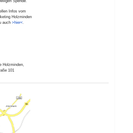
iwilligen Spende.
iellen Infos vom
keting Holzminden
du auch
>hier<
.
le Holzminden,
traße 101