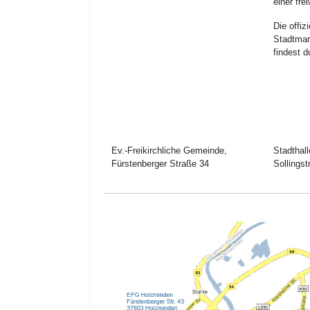
einer fre
Die offiz
Stadtmar
findest 
Ev.-Freikirchliche Gemeinde,
Stadthal
Fürstenberger Straße 34
Sollings