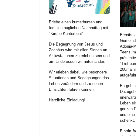
Erlebe einen kunterbunten und
familientauglichen Nachmittag mit
"Kirche Kunterbunt".
Bereits z
Gemeinde
Die Begegnung von Jesus und
Adonia-M
Zachäus wird mit allen Sinnen an
Teens im
Aktivstationen zu erleben sein und
präsenti
am Ende essen wir miteinander.
"Treffpu
200mal i
Wir erleben dabei, wie besondere
aufgeführ
Situationen und Begegnungen das
Leben verändern und zu neuen
Es geht 
Einsichten führen können.
Dazugehö
unerwart
Herzliche Einladung!
Leben ei
ganzen Do
und eine
schenkt.
Eintritt f