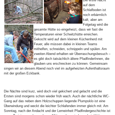
Die erste Nacht
auf dem
Schlafboden ist
noch erbärmlich
kalt, aber am
Folgetag wird die
gesamte Hütte so eingeheizt, dass wir fast die
Temperaturen einer Schwitzhütte erreichen.
Gekocht wird auf dem kleinen Küchenherd mit
Feuer, alle müssen dabei in kleinen Teams
mithelfen, schneiden, schnippeln und spülen. Am
zweiten Abend erhalten wir Überraschungsbesuch –
es gibt doch tatsächlich ältere PfadfinderInnen, die
glauben uns erschrecken zu können. Gemeinsam
singen wir an diesem Abend noch viel im aufgeheizten Aufenthaltsraum
mit der großen Eckbank.
Die Nächte sind kurz, wird doch viel gekichert und gelacht und die
Ersten sind morgens schon wieder früh wach. Auch der nächtliche WC-
Gang auf das neben dem Holzschuppen liegende Plumpsklo ist eine
Überwindung und weckt die leichter Schlafenden immer gleich mit. Am
Sonntag, nach der Andacht und der Lerneinheit Pfadfindergeschichte ist