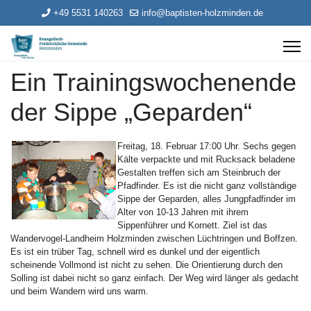
+49 5531 140263
info@baptisten-holzminden.de
Ein Trainingswochenende
der Sippe „Geparden“
Freitag, 18. Februar 17:00 Uhr. Sechs gegen
Kälte verpackte und mit Rucksack beladene
Gestalten treffen sich am Steinbruch der
Pfadfinder. Es ist die nicht ganz vollständige
Sippe der Geparden, alles Jungpfadfinder im
Alter von 10-13 Jahren mit ihrem
Sippenführer und Kornett. Ziel ist das
Wandervogel-Landheim Holzminden zwischen Lüchtringen und Boffzen.
Es ist ein trüber Tag, schnell wird es dunkel und der eigentlich
scheinende Vollmond ist nicht zu sehen. Die Orientierung durch den
Solling ist dabei nicht so ganz einfach. Der Weg wird länger als gedacht
und beim Wandern wird uns warm.