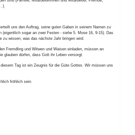
aden sind (Familie, Mitarbeiterinnen und Mitarbeiter, Fremde,
…).
 erteilt uns den Auftrag, seine guten Gaben in seinem Namen zu
(eigentlich sogar an zwei Festen - siehe 5. Mose 16, 9-15). Das
e zu wissen, was das nächste Jahr bringen wird.
den Fremdling und Witwen und Waisen einladen, müssen an
e glauben dürfen, dass Gott ihr Leben versorgt.
diesem Tag ist ein Zeugnis für die Güte Gottes. Wir müssen uns
lich fröhlich sein.