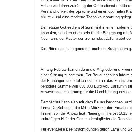
Entstanden ist so der Plan für einen Anbau in Richt
Anbau wird dann zukünftig der Gottesdienst stattfind
Verständlichkeit der Sprache und einen optimalen Kla
Akustik und eine moderne Technikausstattung gelegt
Der jetzige Gottesdienst-Raum wird in eine moderne 
abspulen, sondern offen sein für die Begegnung mit M
Neumann, der Pastor der Gemeinde. „Dafür bietet de
Die Pläne sind also gemacht, auch die Baugenehmigun
Anfang Februar kamen dann die Mitglieder und Freu
einer Sitzung zusammen. Der Bauausschuss informie
der Planungen und stellte noch einmal das Finanzieru
benötigte Summe von 650.000 Euro vor. Daraufhin st
Anwesenden einstimmig für die Durchführung des ge
Demnächst kann also mit dem Bauen begonnen werden
Firma Dr. Schoppe, die Mitte März mit den Erdarbeit
Firmen soll der Anbau laut Planung im Herbst 2012 fe
tatkräftigen Hilfe der Gemeindemitglieder die Renovie
Für eventuelle Beeinträchtigungen durch Lärm und S