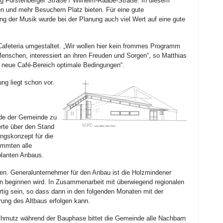
ung Fürstenberger Straße / Wilhelm-Raabe-Straße. In diesem
en und mehr Besuchern Platz bieten. Für eine gute
ng der Musik wurde bei der Planung auch viel Wert auf eine gute
.
Cafeteria umgestaltet. „Wir wollen hier kein frommes Programm
enschen, interessiert an ihren Freuden und Sorgen“, so Matthias
r neue Café-Bereich optimale Bedingungen“.
g liegt schon vor.
nde der Gemeinde zu
rte über den Stand
ngskonzept für die
immten alle
planten Anbaus.
. Generalunternehmer für den Anbau ist die Holzmindener
en beginnen wird. In Zusammenarbeit mit überwiegend regionalen
rtig sein, so dass dann in den folgenden Monaten mit der
rung des Altbaus erfolgen kann.
chmutz während der Bauphase bittet die Gemeinde alle Nachbarn